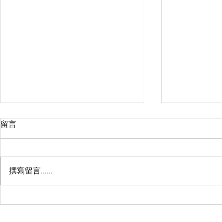
丰胸用什么效果好？粉嫩公主
亚洲人是怎
留言
酒酿蛋给你货真价实的胸
嫩公主酒酿
丰胸用什么效果好？粉嫩公主酒酿
亚洲人是怎么
蛋给你货真价实的胸
主酒酿蛋真的
撰寫留言......