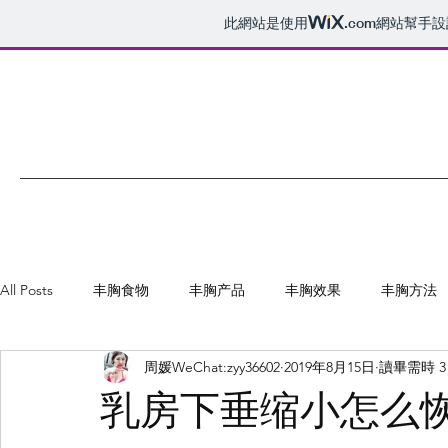
此網站是使用
.com
網站幫手設
All Posts
丰胸食物
丰胸产品
丰胸效果
丰胸方法
周媛WeChat:zyy36602
2019年8月15日
讀畢需時 3
曲线公主丰韵美乳膏
乳房下垂缩小怎么