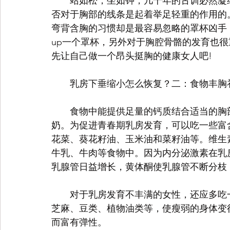
　　站如松，坐如钟，几千年的古训必然凝
否对于胸部的线条是起着举足轻重的作用的
弯背含胸的习惯却是最容易忽略的罩杯凶手
up一个罩杯，另外对于胸腔骨骼的发育也
先让自己做一个昂头挺胸的健康女人吧!
　　乳房下垂缩小怎么恢复？二：食物丰胸
　　食物中能提供足量的钙质结合适当的胸
奶。为促进青春期乳房发育，可以吃一些富
花菜、葵花籽油、玉米油和菜籽油等。维生
牛乳、牛肉等食物中。因为内分泌激素在乳
乳腺管日益增长，黄体酮使乳腺管不断分枝
　　对于乳房发育不丰满的女性，还应多吃
芝麻、豆类、植物油类等，使瘦弱的身体变
而富有弹性。