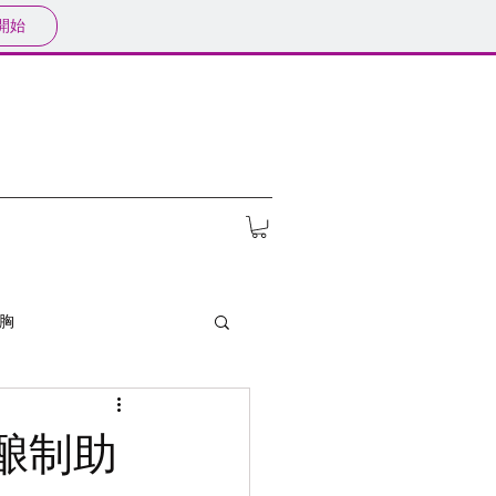
開始
胸
酿制助