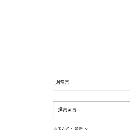
1 則留言
撰寫留言......
胸小是什么原因造成的呢？赶
排序方式：
最新