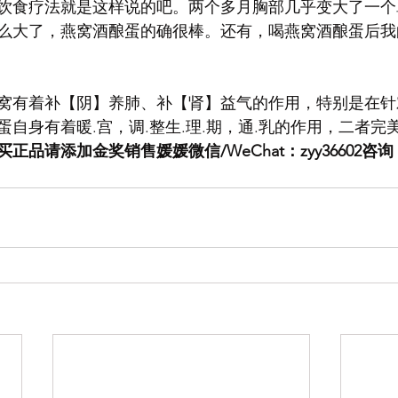
饮食疗法就是这样说的吧。两个多月胸部几乎变大了一个
么大了，燕窝酒酿蛋的确很棒。还有，喝燕窝酒酿蛋后我
窝有着补【阴】养肺、补【肾】益气的作用，特别是在针
自身有着暖.宫，调.整生.理.期，通.乳的作用，二者完
买正品请添加金奖销售媛媛微信/WeChat：zyy36602