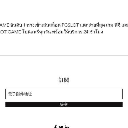
目追求速度，也不能盲目追求尺
效果
寸，需要遵循人体的自然发育规
全。
律，使胸部自然地发育。...
么有
AME อันดับ 1 ทางเข้าเล่นสล็อต PGSLOT แตกง่ายที่สุด เกม พีจี แต
韵霜
LOT GAME โบนัสฟรีทุกวัน พร้อมให้บริการ 24 ชั่วโมง
如果..
訂閱
提交