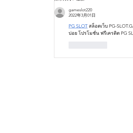
紧开启变大计划！
gameslot220
2022年3月01日
PG SLOT
 สล็อตเว็บ PG-SLOT.G
บ่อย โปรโมชั่น ฟรีเครดิต PG S
按讚
回覆