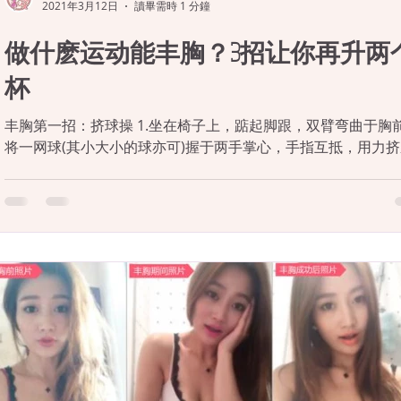
2021年3月12日
讀畢需時 1 分鐘
做什麽运动能丰胸？3招让你再升两
杯
丰胸第一招：挤球操 1.坐在椅子上，踮起脚跟，双臂弯曲于胸
将一网球(其小大小的球亦可)握于两手掌心，手指互抵，用力
球。 2.保持挤压状态，慢慢向前伸展双臂，伸直后再收回双臂
松片刻。重复10次。 丰胸第二招：向下俯卧撑...