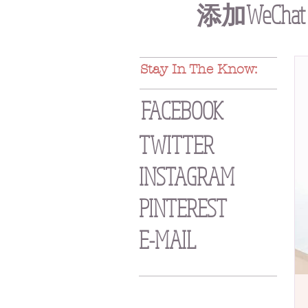
添加WeCh
Stay In The Know:
FACEBOOK
TWITTER
INSTAGRAM
PINTEREST
E-MAIL