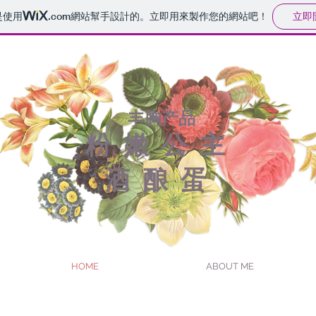
立即
是使用
.com
網站幫手設計的。立即用來製作您的網站吧！
​丰胸产品
粉嫩公主
酒酿蛋
HOME
ABOUT ME