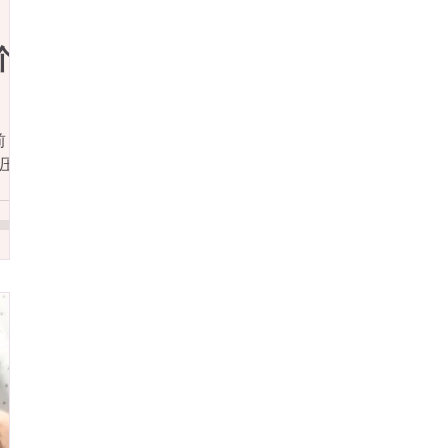
个
前，
挤压小
，放